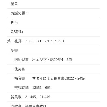
聖書
お話の題：
担当
CS活動
第二礼拝 １０：３０～１１：３０
聖書
旧約聖書 出エジプト記20章4－6節
使徒書
福音書 マタイによる福音書6章22－24節
交読詩編 13編1－6節
賛美歌 21-445、21-449
説教者 平井克也牧師