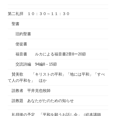
第二礼拝 １０：３０～１１：３０
聖書
旧約聖書
使徒書
福音書 ルカによる福音書2章8ー20節
交読詩編 94編8－15節
賛美歌 「キリストの平和」「地には平和」「すべ
て人の平和を」 ほか
説教者 平井克也牧師
説教題 あなたがたのための知らせ
礼拝後の予定 「平和を願うお話し会」（絵本講師