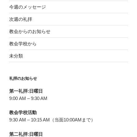
ジ
今週のメッセージ
送
次週の礼拝
り
教会からのお知らせ
教会学校から
未分類
礼拝のお知らせ
第一礼拝:日曜日
9:00 AM – 9:30 AM
教会学校活動
9:30 AM – 10:15 AM（当面10:00AMまで）
第二礼拝:日曜日