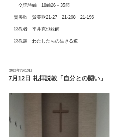
交読詩編 18編26－35節
賛美歌 賛美歌21-27 21-268 21-196
説教者 平井克也牧師
説教題 わたしたちの生きる道
投
2026年7月13日
稿
7月12日 礼拝説教「自分との闘い」
日: