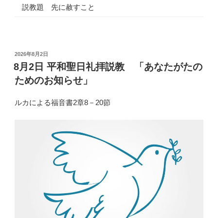
説教題 先に赦すこと
投
2026年8月2日
稿
8月2日 平和聖日礼拝説教 「あなたがたの
日:
ためのお知らせ」
ルカによる福音書2章8－20節