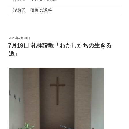
説教題 偶像の誘惑
投
2026年7月20日
稿
7月19日 礼拝説教「わたしたちの生きる
日:
道」