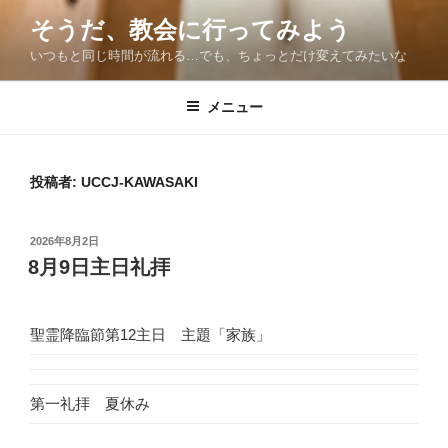
コ
そうだ、教会に行ってみよう
ン
いつもと同じ時間が流れる…でも、ちょっとだけ変えてみたいな
テ
ン
ツ
メニュー
へ
ス
キ
投稿者:
UCCJ-KAWASAKI
ッ
プ
投
2026年8月2日
稿
8月9日主日礼拝
日:
聖霊降臨節第12主日 主題「家族」
第一礼拝 夏休み