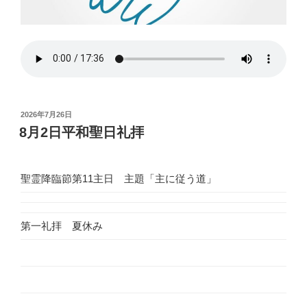
投
2026年7月26日
稿
8月2日平和聖日礼拝
日:
聖霊降臨節第11主日 主題「主に従う道」
第一礼拝 夏休み