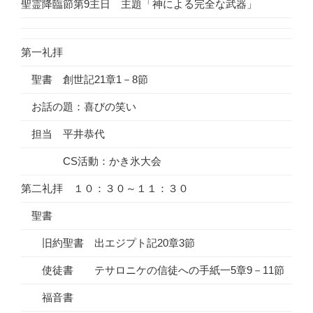
聖霊降臨節第9主日 主題「神による完全な武器」
第一礼拝
聖書 創世記21章1－8節
お話の題：喜びの笑い
担当 平井恭代
CS活動：かき氷大会
第二礼拝 １０：３０～１１：３０
聖書
旧約聖書 出エジプト記20章3節
使徒書 テサロニケの信徒への手紙一5章9－11節
福音書