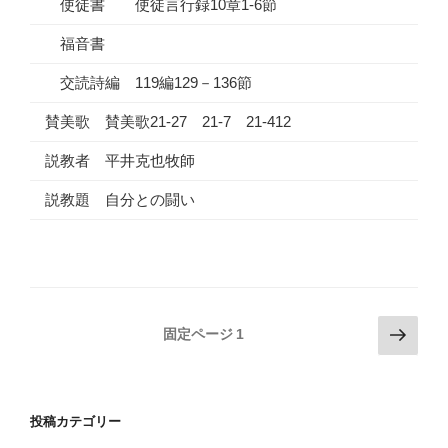
使徒書 使徒言行録10章1-6節
福音書
交読詩編 119編129－136節
賛美歌 賛美歌21-27 21-7 21-412
説教者 平井克也牧師
説教題 自分との闘い
投
次
固定ページ
1
の
稿
ペ
の
ー
ペ
投稿カテゴリー
ジ
ー