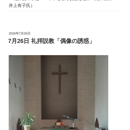
井上有子氏）
投
2026年7月26日
稿
7月26日 礼拝説教「偶像の誘惑」
日: