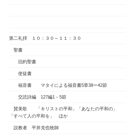
第二礼拝 １０：３０～１１：３０
聖書
旧約聖書
使徒書
福音書 マタイによる福音書5章38ー42節
交読詩編 127編1－5節
賛美歌 「キリストの平和」「あなたの平和の」
「すべて人の平和を」 ほか
説教者 平井克也牧師