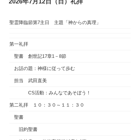
2026年7月12日（日）礼拝
日:
聖霊降臨節第7主日 主題「神からの真理」
第一礼拝
聖書 創世記17章1－8節
お話の題：神様に従って歩む
担当 武田直美
CS活動：みんなであそぼう！
第二礼拝 １０：３０～１１：３０
聖書
旧約聖書