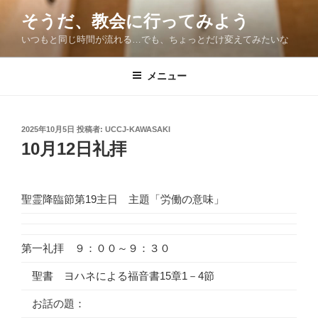
コ
そうだ、教会に行ってみよう
ン
いつもと同じ時間が流れる…でも、ちょっとだけ変えてみたいな
テ
ン
ツ
メニュー
へ
ス
キ
投
2025年10月5日
投稿者:
UCCJ-KAWASAKI
稿
ッ
10月12日礼拝
日:
プ
聖霊降臨節第19主日 主題「労働の意味」
第一礼拝 ９：００～９：３０
聖書 ヨハネによる福音書15章1－4節
お話の題：