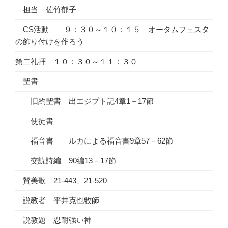
担当 佐竹郁子
CS活動 ９：３０～１０：１５ オータムフェスタ
の飾り付けを作ろう
第二礼拝 １０：３０～１１：３０
聖書
旧約聖書 出エジプト記4章1－17節
使徒書
福音書 ルカによる福音書9章57－62節
交読詩編 90編13－17節
賛美歌 21-443、21-520
説教者 平井克也牧師
説教題 忍耐強い神