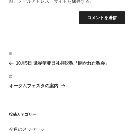
前、メールアドレス、サイトを保存する。
投
前
前
稿
の
10月5日 世界聖餐日礼拝説教「開かれた教会」
ナ
投
ビ
稿
次
次
ゲ
の
オータムフェスタの案内
投
ー
稿
シ
ョ
投稿カテゴリー
ン
今週のメッセージ