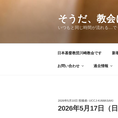
コ
ン
テ
そうだ、教会
ン
いつもと同じ時間が流れる…で
ツ
へ
ス
キ
日本基督教団川崎教会です
新
ッ
プ
お問い合わせ
過去情報
投
2026年5月10日
投稿者:
UCCJ-KAWASAKI
稿
2026年5月17日（
日: