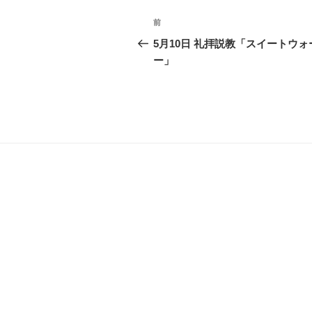
投
前
前
稿
の
5月10日 礼拝説教「スイートウォ
投
ー」
ナ
稿
ビ
ゲ
ー
シ
ョ
ン