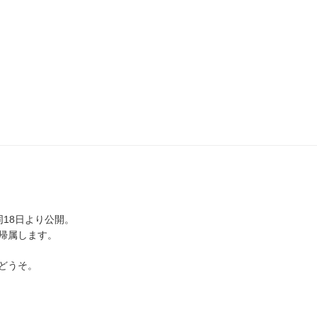
同18日より公開。
帰属します。
どうそ。