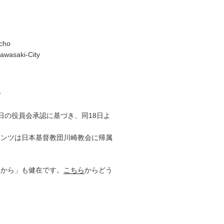
cho
awasaki-City
て
17日の役員会承認に基づき、同18日よ
テンツは日本基督教団川崎教会に帰属
りから」も健在です。
こちら
からどう