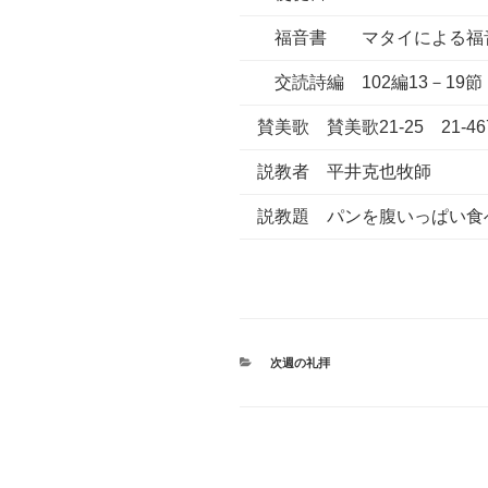
福音書 マタイによる福音書
交読詩編 102編13－19節
賛美歌 賛美歌21-25 21-467
説教者 平井克也牧師
説教題 パンを腹いっぱい食
カ
次週の礼拝
テ
ゴ
リ
ー