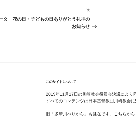
次
次
の
ータ
花の日・子どもの日ありがとう礼拝の
投
お知らせ
稿
このサイトについて
2019年11月17日の川崎教会役員会決議により
すべてのコンテンツは日本基督教団川崎教会に
旧「多摩川べりから」も健在です。
こちら
から