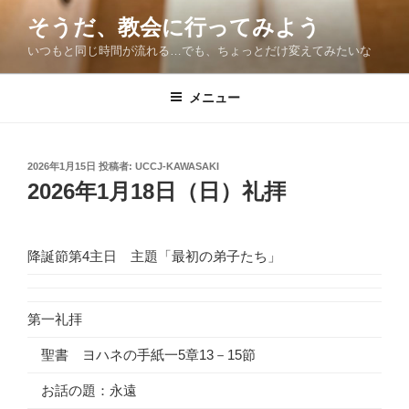
コ
そうだ、教会に行ってみよう
ン
いつもと同じ時間が流れる…でも、ちょっとだけ変えてみたいな
テ
ン
ツ
メニュー
へ
ス
キ
投
2026年1月15日
投稿者:
UCCJ-KAWASAKI
稿
ッ
2026年1月18日（日）礼拝
日:
プ
降誕節第4主日 主題「最初の弟子たち」
第一礼拝
聖書 ヨハネの手紙一5章13－15節
お話の題：永遠