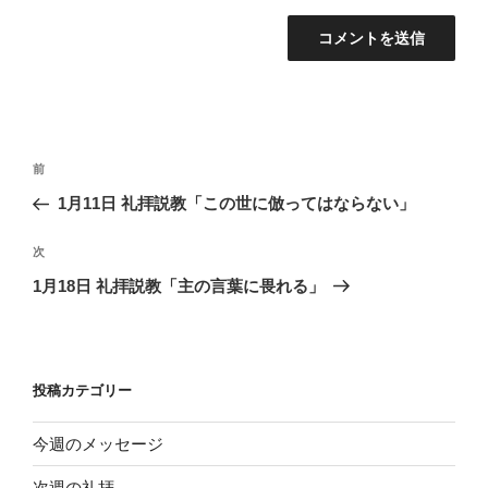
投
前
前
稿
の
1月11日 礼拝説教「この世に倣ってはならない」
ナ
投
ビ
稿
次
次
ゲ
の
1月18日 礼拝説教「主の言葉に畏れる」
投
ー
稿
シ
ョ
投稿カテゴリー
ン
今週のメッセージ
次週の礼拝