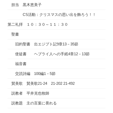
担当 黒木恵美子
CS活動：クリスマスの思い出を飾ろう！！
第二礼拝 １０：３０～１１：３０
聖書
旧約聖書 出エジプト記9章13－35節
使徒書 ヘブライ人への手紙4章12－13節
福音書
交読詩編 100編1－5節
賛美歌 賛美歌21-24 21-202 21-492
説教者 平井克也牧師
説教題 主の言葉に畏れる