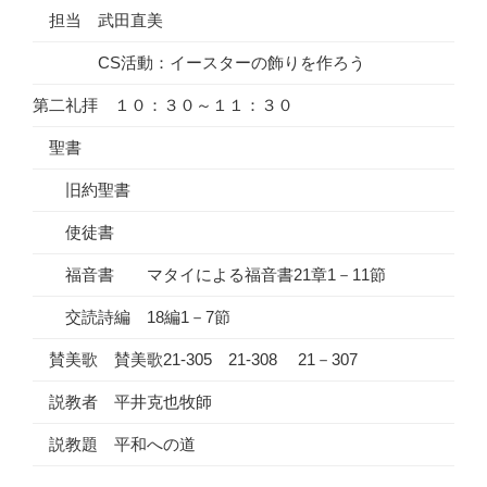
担当 武田直美
CS活動：イースターの飾りを作ろう
第二礼拝 １０：３０～１１：３０
聖書
旧約聖書
使徒書
福音書 マタイによる福音書21章1－11節
交読詩編 18編1－7節
賛美歌 賛美歌21-305 21-308 21－307
説教者 平井克也牧師
説教題 平和への道