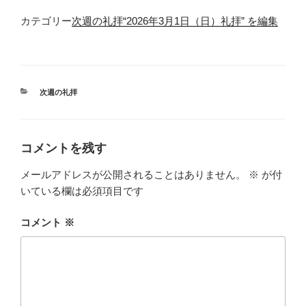
カテゴリー
次週の礼拝
“2026年3月1日（日）礼拝” を編集
カ
次週の礼拝
テ
ゴ
リ
ー
コメントを残す
メールアドレスが公開されることはありません。
※
が付
いている欄は必須項目です
コメント
※