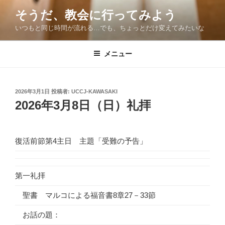
コ
そうだ、教会に行ってみよう
ン
いつもと同じ時間が流れる…でも、ちょっとだけ変えてみたいな
テ
ン
ツ
メニュー
へ
ス
キ
投
2026年3月1日
投稿者:
UCCJ-KAWASAKI
稿
ッ
2026年3月8日（日）礼拝
日:
プ
復活前節第4主日 主題「受難の予告」
第一礼拝
聖書 マルコによる福音書8章27－33節
お話の題：