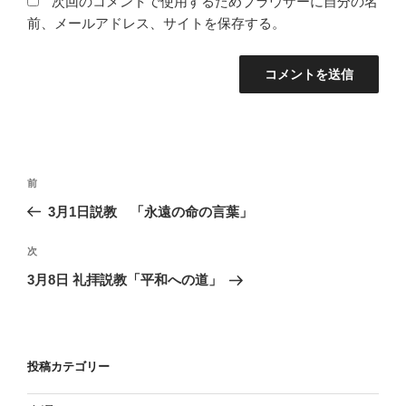
次回のコメントで使用するためブラウザーに自分の名
前、メールアドレス、サイトを保存する。
投
前
前
稿
の
3月1日説教 「永遠の命の言葉」
ナ
投
ビ
稿
次
次
ゲ
の
3月8日 礼拝説教「平和への道」
投
ー
稿
シ
ョ
投稿カテゴリー
ン