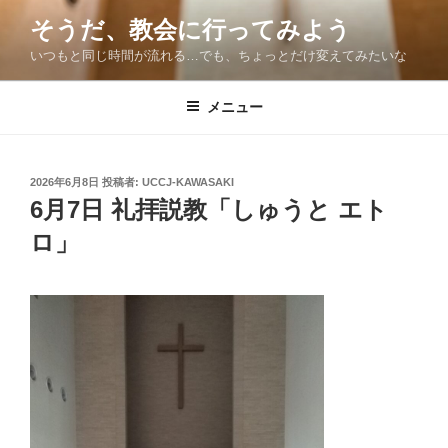
コ
そうだ、教会に行ってみよう
ン
いつもと同じ時間が流れる…でも、ちょっとだけ変えてみたいな
テ
ン
ツ
メニュー
へ
ス
キ
投
2026年6月8日
投稿者:
UCCJ-KAWASAKI
稿
ッ
6月7日 礼拝説教「しゅうと エト
日:
プ
ロ」