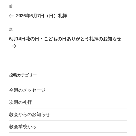
投
前
前
稿
の
2026年6月7日（日）礼拝
ナ
投
ビ
稿
次
次
ゲ
の
6月14日花の日・こどもの日ありがとう礼拝のお知らせ
投
ー
稿
シ
ョ
ン
投稿カテゴリー
今週のメッセージ
次週の礼拝
教会からのお知らせ
教会学校から