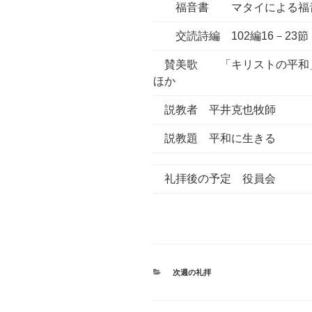
福音書 マタイによる福音書
交読詩編 102編16－23節
賛美歌 「キリストの平和
ほか
説教者 平井克也牧師
説教題 平和に生きる
礼拝後の予定 役員会
カ
次週の礼拝
テ
ゴ
リ