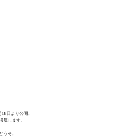
同18日より公開。
帰属します。
どうそ。