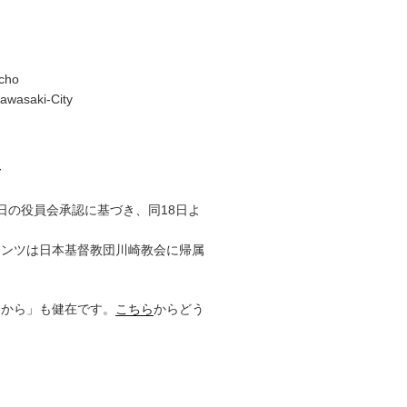
cho
awasaki-City
て
17日の役員会承認に基づき、同18日よ
テンツは日本基督教団川崎教会に帰属
りから」も健在です。
こちら
からどう