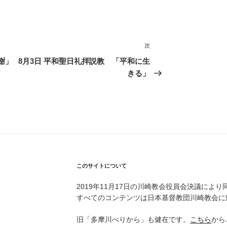
次
次
の
謝」
8月3日 平和聖日礼拝説教 「平和に生
投
きる」
稿
このサイトについて
2019年11月17日の川崎教会役員会決議により
すべてのコンテンツは日本基督教団川崎教会に
旧「多摩川べりから」も健在です。
こちら
から