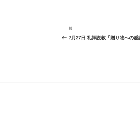
投
前
前
稿
の
7月27日 礼拝説教「贈り物への感
投
ナ
稿
ビ
ゲ
ー
シ
ョ
ン