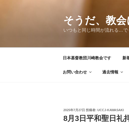
コ
ン
テ
そうだ、教会
ン
いつもと同じ時間が流れる…で
ツ
へ
ス
キ
日本基督教団川崎教会です
新
ッ
プ
お問い合わせ
過去情報
投
2025年7月27日
投稿者:
UCCJ-KAWASAKI
稿
8月3日平和聖日礼
日: