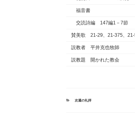
福音書
交読詩編 147編1－7節
賛美歌 21-29、21-375、21-
説教者 平井克也牧師
説教題 開かれた教会
カ
次週の礼拝
テ
ゴ
リ
ー