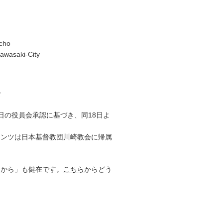
cho
awasaki-City
て
17日の役員会承認に基づき、同18日よ
テンツは日本基督教団川崎教会に帰属
りから」も健在です。
こちら
からどう