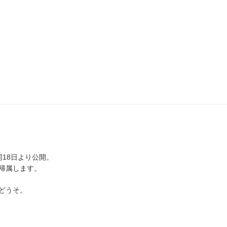
同18日より公開。
帰属します。
どうそ。