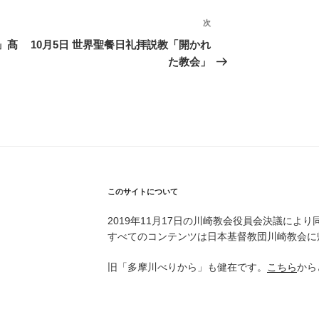
次
次
の
」髙
10月5日 世界聖餐日礼拝説教「開かれ
投
た教会」
稿
このサイトについて
2019年11月17日の川崎教会役員会決議により
すべてのコンテンツは日本基督教団川崎教会に
旧「多摩川べりから」も健在です。
こちら
から