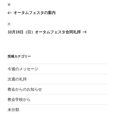
投
前
前
稿
の
オータムフェスタの案内
ナ
投
ビ
稿
次
次
ゲ
の
10月19日（日）オータムフェスタ合同礼拝
投
ー
稿
シ
ョ
投稿カテゴリー
ン
今週のメッセージ
次週の礼拝
教会からのお知らせ
教会学校から
未分類