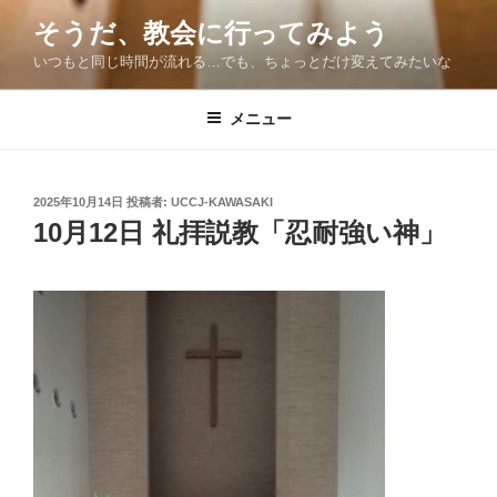
コ
そうだ、教会に行ってみよう
ン
いつもと同じ時間が流れる…でも、ちょっとだけ変えてみたいな
テ
ン
ツ
メニュー
へ
ス
キ
投
2025年10月14日
投稿者:
UCCJ-KAWASAKI
稿
ッ
10月12日 礼拝説教「忍耐強い神」
日:
プ