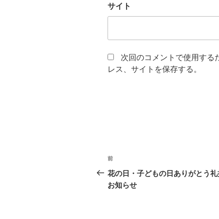
サイト
次回のコメントで使用する
レス、サイトを保存する。
投
前
前
稿
の
花の日・子どもの日ありがとう礼
投
お知らせ
ナ
稿
ビ