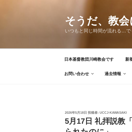
コ
ン
テ
そうだ、教会
ン
いつもと同じ時間が流れる…で
ツ
へ
ス
キ
日本基督教団川崎教会です
新
ッ
プ
お問い合わせ
過去情報
投
2026年5月18日
投稿者:
UCCJ-KAWASAKI
稿
5月17日 礼拝説
日:
られたのに」