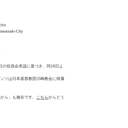
cho
awasaki-City
て
17日の役員会承認に基づき、同18日よ
テンツは日本基督教団川崎教会に帰属
りから」も健在です。
こちら
からどう