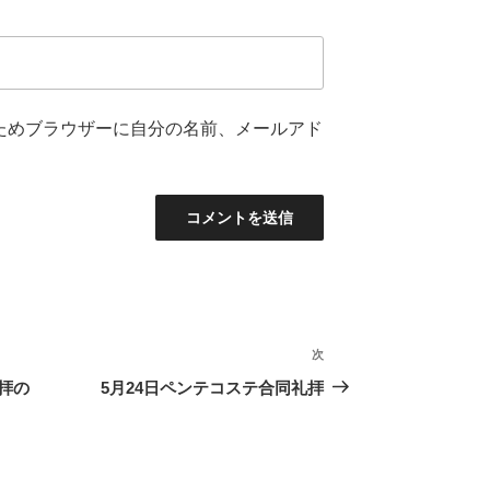
ためブラウザーに自分の名前、メールアド
次
次
の
拝の
5月24日ペンテコステ合同礼拝
投
稿